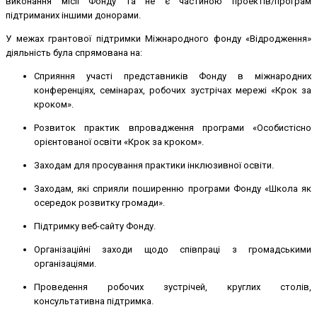
виконання місії Фонду та не є частиною проектів/програм
підтриманих іншими донорами.
У межах грантової підтримки Міжнародного фонду «Відродження»
діяльність була спрямована на:
Сприяння участі представників Фонду в міжнародних
конференціях, семінарах, робочих зустрічах мережі «Крок за
кроком».
Розвиток практик впровадження програми «Особистісно
орієнтованої освіти «Крок за кроком».
Заходам для просування практики інклюзивної освіти.
Заходам, які сприяли поширенню програми Фонду «Школа як
осередок розвитку громади».
Підтримку веб-сайту Фонду.
Організаційні заходи щодо співпраці з громадськими
організаціями.
Проведення робочих зустрічей, круглих столів,
консультативна підтримка.