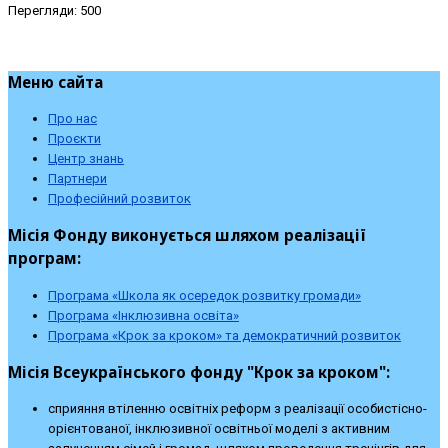
Перегляди: 500
Меню сайта
Про нас
Проєкти
Центр знань
Партнери
Професійний розвиток
Місія Фонду виконується шляхом реалізації
програм:
Програма «Школа як осередок розвитку громади»
Програма «Інклюзивна освіта»
Програма «Крок за кроком» та демократичний розвиток
Місія Всеукраїнського фонду "Крок за кроком":
сприяння втіленню освітніх реформ з реалізації особистісно-
орієнтованої, інклюзивної освітньої моделі з активним