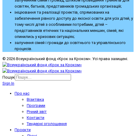
залученням сімей і громад, шляхом проведення тренінгів для
освітян, батьків, представників громадських організацій;
ініціювання та реалізації проектів, спрямованих на
забезпечення рівного доступу до якісної освіти для усіх дітей, у
тому числі дітей з особливими потребами, дітей –
представників етнічних та національних меншин, сімей, які
опинились у кризових ситуаціях;
залучення сімей і громади до освітнього та управлінського
процесів.
© 2026 Всеукраїнський фонд «Крок за Кроком». Усі права захищені.
Пошук
Sign In
Про нас
Візитівка
Програми
Річний звіт
Контакти
Тендерні оголошення
Проєкти
Діючі