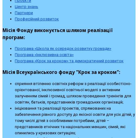
Проєкти
Центр знань
Партнери
Професійний розвиток
Місія Фонду виконується шляхом реалізації
програм:
Програма «Школа як осередок розвитку громади»
Програма «Інклюзивна освіта»
Програма «Крок за кроком» та демократичний розвиток
Місія Всеукраїнського фонду "Крок за кроком":
сприяння втіленню освітніх реформ з реалізації особистісно-
орієнтованої, інклюзивної освітньої моделі з активним
залученням сімей і громад, шляхом проведення тренінгів для
освітян, батьків, представників громадських організацій;
ініціювання та реалізації проектів, спрямованих на
забезпечення рівного доступу до якісної освіти для усіх дітей, у
тому числі дітей з особливими потребами, дітей –
представників етнічних та національних меншин, сімей, які
опинились у кризових ситуаціях;