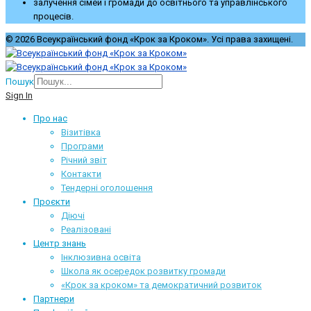
залучення сімей і громади до освітнього та управлінського
процесів.
© 2026 Всеукраїнський фонд «Крок за Кроком». Усі права захищені.
Пошук
Sign In
Про нас
Візитівка
Програми
Річний звіт
Контакти
Тендерні оголошення
Проєкти
Діючі
Реалізовані
Центр знань
Інклюзивна освіта
Школа як осередок розвитку громади
«Крок за кроком» та демократичний розвиток
Партнери