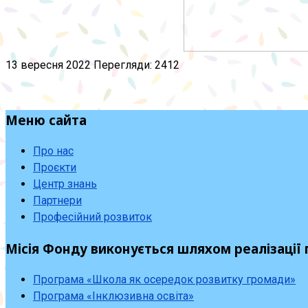
13 вересня 2022
Перегляди: 2412
Меню сайта
Про нас
Проєкти
Центр знань
Партнери
Професійний розвиток
Місія Фонду виконується шляхом реалізації 
Програма «Школа як осередок розвитку громади»
Програма «Інклюзивна освіта»