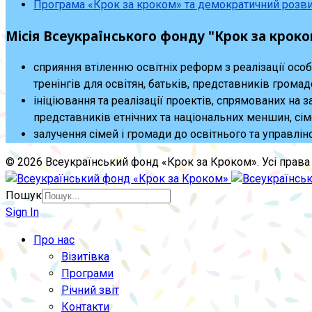
Програма «Крок за кроком» та демократичний розв
Місія Всеукраїнського фонду "Крок за кроко
сприяння втіленню освітніх реформ з реалізації осо
тренінгів для освітян, батьків, представників громад
ініціювання та реалізації проектів, спрямованих на з
представників етнічних та національних меншин, сіме
залучення сімей і громади до освітнього та управлін
© 2026 Всеукраїнський фонд «Крок за Кроком». Усі права 
Пошук
Sign In
Про нас
Візитівка
Програми
Річний звіт
Контакти