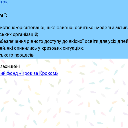
иток
м":
бистісно-орієнтованої, інклюзивної освітньої моделі з акт
ських організацій;
абезпечення рівного доступу до якісної освіти для усіх дітей
й, які опинились у кризових ситуаціях;
ського процесів.
захищені.