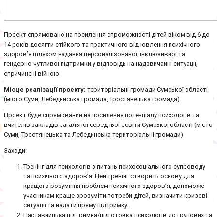
Проект спрямовано на посилення спроможності дітей віком від 6 до
14 років досягти стійкого та практичного відновлення психічного
здоров’я шляхом надання персоналізованої, інклюзивної та
гендерно-чутливої підтримки у відповідь на надзвичайні ситуації,
спричинені війною
Місце реалізації проекту:
територіальні громади Сумської області
(місто Суми, Лебединська громада, Тростянецька громада)
Проект буде спрямований на посилення потенціалу психологів та
вчителів закладів загальної середньої освіти Сумської області (місто
Суми, Тростянецька та Лебединська територіальні громади)
Заходи:
Тренінг для психологів з питань психосоціального супроводу
та психічного здоров’я. Цей тренінг створить основу для
кращого розуміння проблем психічного здоров’я, допоможе
учасникам краще зрозуміти потреби дітей, визначити кризові
ситуації та надати пряму підтримку.
Наставницька підтримка/підготовка психологів до групових та