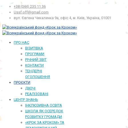
+38 (044) 235 11 36
Ussf.off@gmail.com
вул. Євгена Чикаленка 9а, офіс 4, м. Київ, Україна, 01001
ПРО НАС
ВІЗИТІВКА
ПРОГРАМИ
РІЧНИЙ ЗВІТ
КОНТАКТИ
ТЕНДЕРНІ
ОГОЛОШЕННЯ
ПРОЄКТИ
ДІЮЧІ
РЕАЛІЗОВАНІ
ЦЕНТР ЗНАНЬ
ІНКЛЮЗИВНА ОСВІТА
ШКОЛА ЯК ОСЕРЕДОК
РОЗВИТКУ ГРОМАДИ
«КРОК ЗА КРОКОМ» ТА