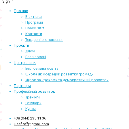
Sign In
Про нас
Візитівка
Програми
Річний звіт
Контакти
Тендерні оголошення
Проєкти
Діючі
Реалізовані
Центр знань
Інклюзивна освіта
Школа як осередок розвитку громади
«Крок за кроком» та демократичний розвиток
Партнери
Професійний розвиток
Тренінги
Семінари
Курси
+38 (044) 235 11 36
Ussf.off@gmail.com