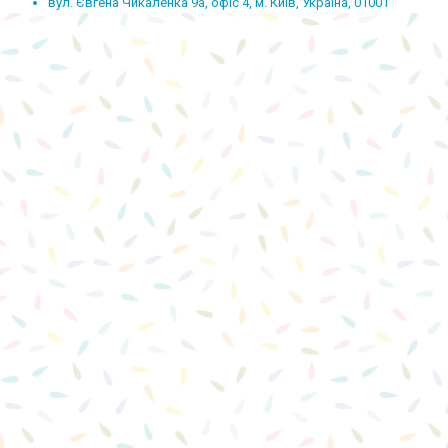
вул. Євгена Чикаленка 9а, офіс 4, м. Київ, Україна, 01001