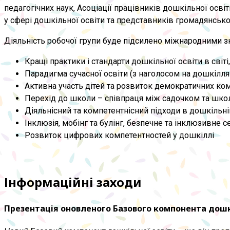
педагогічних наук, Асоціації працівників дошкільної осв
у сфері дошкільної освіти та представників громадянсько
Діяльність робочої групи буде підсилено міжнародними зн
Кращі практики і стандарти дошкільної освіти в світі
Парадигма сучасної освіти (з наголосом на дошкілля 
Активна участь дітей та розвиток демократичних ком
Перехід до школи – співпраця між садочком та шко
Діяльнісний та компетентнісний підходи в дошкільній
Інклюзія, мобінг та булінг, безпечне та інклюзивне
Розвиток цифрових компетентностей у дошкіллі
Інформаційні заходи
Презентація оновленого Базового компонента дошк