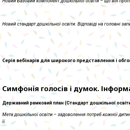
Новий Базовий компонент дошкільної освіти – що він пропо
Новий стандарт дошкільної освіти. Відповіді на головні за
Серія вебінарів для широкого представлення і обг
Симфонія голосів і думок. Інформ
Державний рамковий план (Стандарт дошкільної освіти)
Мета дошкільної освіти – задоволення потреб кожної дитини
її.