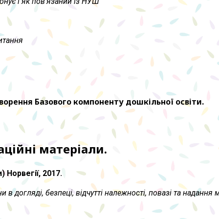
нує і як пов’язаний із НУШ
питання
оворення Базового компоненту дошкільної освіти.
аційні матеріали.
 Норвегії, 2017.
 в догляді, безпеці, відчутті належності, повазі та надання