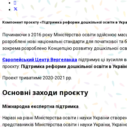
Компонент проєкту «Підтримка реформи дошкільної освіти в Укра
Починаючи з 2016 року Міністерство освіти здійснює масш
розроблені нові національні стандарти для початкової та
зокрема розроблено Концепцію розвитку дошкільної осві
Європейський Центр Вергеланда
підтримує ці зусилля 
проєкту:
Підтримка реформи дошкільної освіти в Україн
Проект триватиме 2020-2021 рр.
Основні заходи проєкту
Міжнародна експертна підтримка
Наразі на рівні Міністерства освіти і науки України ств
представників Міністерства освіти і науки України, Украї