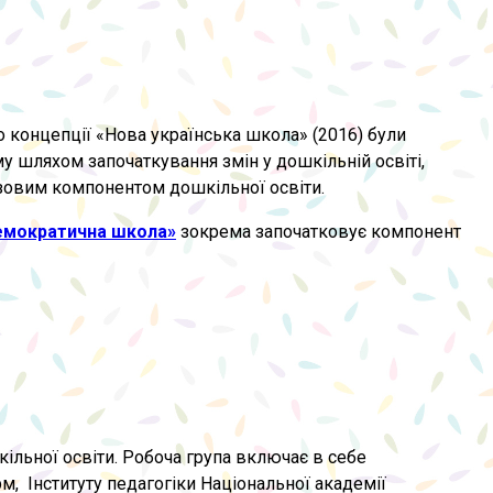
о концепції «Нова українська школа» (2016) були
у шляхом започаткування змін у дошкільній освіті,
азовим компонентом дошкільної освіти.
емократична школа»
зокрема започатковує компонент
кільної освіти. Робоча група включає в себе
рм, Інституту педагогіки Національної академії