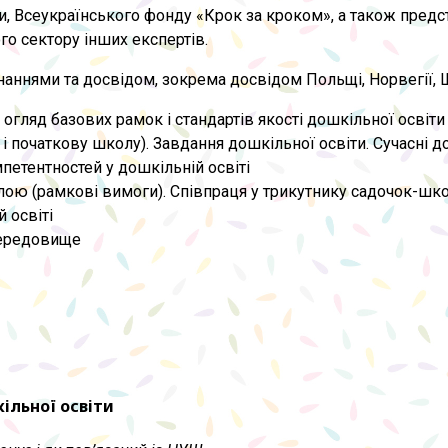
іти, Всеукраїнського фонду «Крок за кроком», а також пред
го сектору інших експертів.
аннями та досвідом, зокрема досвідом Польщі, Норвегії, Шв
, огляд базових рамок і стандартів якості дошкільної освіти
і початкову школу). Завдання дошкільної освіти. Сучасні до
петентностей у дошкільній освіті
лою (рамкові вимоги). Співпраця у трикутнику садочок-шк
 освіті
 середовище
ільної освіти