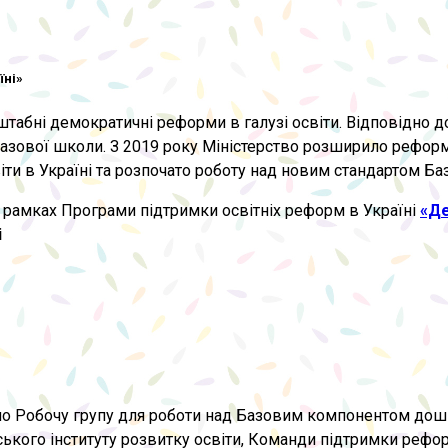
їні»
табні демократичні реформи в галузі освіти. Відповідно д
 базової школи. З 2019 року Міністерство розширило реформ
ти в Україні та розпочато роботу над новим стандартом Б
в рамках Програми підтримки освітніх реформ в Україні
«Д
і
орено Робочу групу для роботи над Базовим компонентом дош
нського інституту розвитку освіти, Команди підтримки рефо