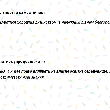
альності й самостійності
оджуватися хорошим дитинством із належним рівнем благопол
 вчитись упродовж життя
ння, а й
має право впливати на власне освітнє середовище
.
 отримувати нові знання.