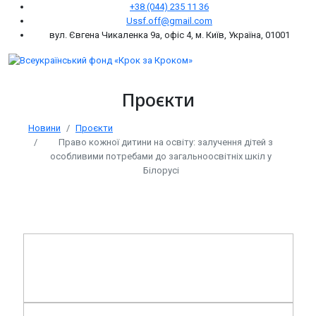
+38 (044) 235 11 36
Ussf.off@gmail.com
вул. Євгена Чикаленка 9а, офіс 4, м. Київ, Україна, 01001
Проєкти
Новини
Проєкти
Право кожної дитини на освіту: залучення дітей з
особливими потребами до загальноосвітніх шкіл у
Білорусі