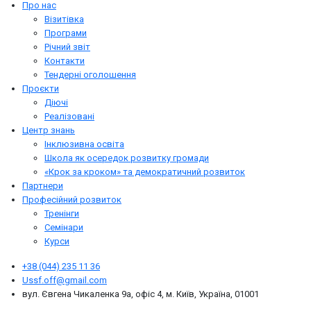
Про нас
Візитівка
Програми
Річний звіт
Контакти
Тендерні оголошення
Проєкти
Діючі
Реалізовані
Центр знань
Інклюзивна освіта
Школа як осередок розвитку громади
«Крок за кроком» та демократичний розвиток
Партнери
Професійний розвиток
Тренінги
Семінари
Курси
+38 (044) 235 11 36
Ussf.off@gmail.com
вул. Євгена Чикаленка 9а, офіс 4, м. Київ, Україна, 01001