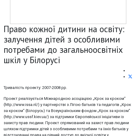
Право кожної дитини на освіту:
залучення дітей з особливими
потребами до загальноосвітніх
шкіл у Білорусі
Тривалість проекту: 2007-2008 рр.
Проект реалізується Міжнародною асоціацією „Крок за кроком”
(http://www.issa.nl/) у партнерстві з Лігою батьків та педагогів „Крок
за кроком” (Білорусь) та Всеукраїнським фондом „Крок за кроком”
(http://www.ussf.kiev.ua/) за підтримки Європейської ініціативи із
захисту прав людини. Проект спрямований на захист прав людини
шляхом підтримки дітей з особливими потребами та їхніх батьків у
відстоюванні права на рівний доступ до якісної освіти у