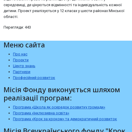
середовищі, де цінуються відмінності та індивідуальність кожної
дитини. Проект реалізується у 12 класах у шести районах Мінської
області.
Перегляди: 443
Меню сайта
Про нас
Проєкти
Центр знань
Партнери
Професійний розвиток
Місія Фонду виконується шляхом
реалізації програм:
Програма «Школа як осередок розвитку громади»
Програма «Інклюзивна освіта»
Програма «Крок за кроком» та демократичний розвиток
Місія Всеукраїнського фонду "Крок