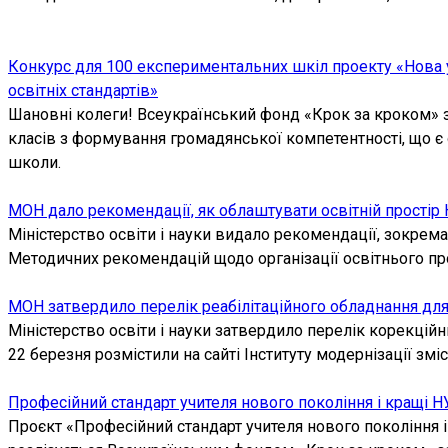
Конкурс для 100 експериментальних шкіл проекту «Нова ук
освітніх стандартів»
Шановні колеги! Всеукраїнський фонд «Крок за кроком» з
класів з формування громадянської компетентності, що є
школи.
МОН дало рекомендації, як облаштувати освітній простір
Міністерство освіти і науки видало рекомендації, зокрем
Методичних рекомендацій щодо організації освітнього прос
МОН затвердило перелік реабілітаційного обладнання для 
Міністерство освіти і науки затвердило перелік корекційн
22 березня розмістили на сайті Інституту модернізації зміс
Професійний стандарт учителя нового покоління і кращі Н
Проєкт «Професійний стандарт учителя нового покоління і