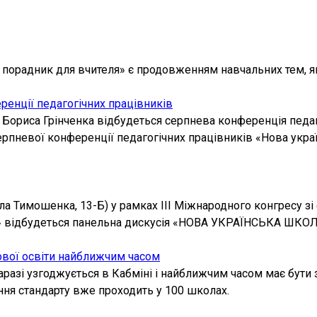
порадник для вчителя» є продовженням навчальних тем, як
еренції педагогічних працівників
і Бориса Грінченка відбудеться серпнева конференція педаг
ерпневої конференції педагогічних працівників «Нова укра
ла Тимошенка, 13-Б) у рамках III Міжнародного конгресу зі с
ння» відбудеться панельна дискусія «НОВА УКРАЇНСЬКА Ш
кової освіти найближчим часом
разі узгоджується в Кабміні і найближчим часом має бути 
ання стандарту вже проходить у 100 школах.