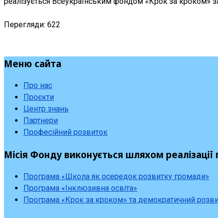
реалізується Всеукраїнським фондом «Крок за кроком» 
Перегляди: 622
Меню сайта
Про нас
Проєкти
Центр знань
Партнери
Професійний розвиток
Місія Фонду виконується шляхом реалізації 
Програма «Школа як осередок розвитку громади»
Програма «Інклюзивна освіта»
Програма «Крок за кроком» та демократичний розв