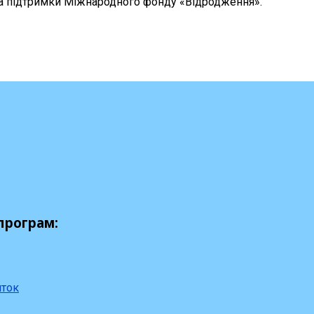
за підтримки Міжнародного фонду «Відродження».
програм:
иток