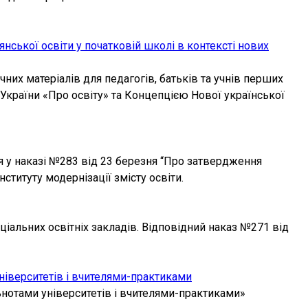
ської освіти у початковій школі в контексті нових
их матеріалів для педагогів, батьків та учнів перших
України «Про освіту» та Концепцією Нової української
ся у наказі №283 від 23 березня “Про затвердження
ституту модернізації змісту освіти.
ціальних освітніх закладів. Відповідний наказ №271 від
університетів і вчителями-практиками
ьнотами університетів і вчителями-практиками»