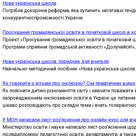
Нова українська школа
Потрібна докорінна реформа, яка зупинить негативні тенде
конкурентноспроможності України.
Просування громадянської освіти в початковій школі в кон
Проект «Просування громадянської освіти в початковій ш
Програми сприяння громадській активності «Долучайся!», 
Нова українська школа: порадник для вчителя
Навчально-методичний посібник «Нова українська школа: 
Як говорити з дітьми про інклюзію? Сім тематичних відео
Як пояснити дитині різноманіття світу і навчити поважати
запровадженням інклюзивної освіти в Україні це питання 
цікаво розповідають про складні теми і вчать толерантнос
У МОН написали лист-роз’яснення про онлайн-курс для в
Міністерство освіти і науки написало лист-роз’яснення що
післядипломної пелагогічної освіти, департаменти, а тако