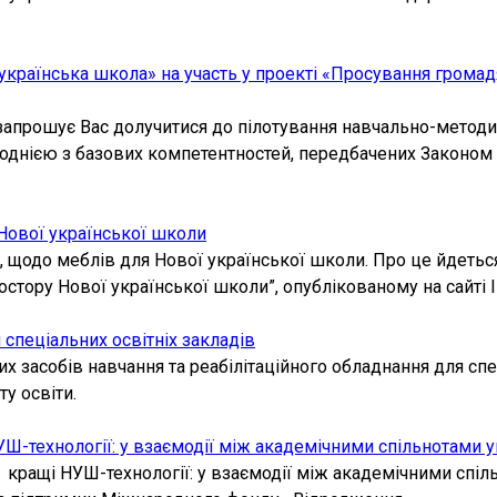
раїнська школа» на участь у проекті «Просування громадян
апрошує Вас долучитися до пілотування навчально-методичн
 однією з базових компетентностей, передбачених Законом 
 Нової української школи
а, щодо меблів для Нової української школи. Про це йдеть
тору Нової української школи”, опублікованому на сайті Ін
спеціальних освітніх закладів
их засобів навчання та реабілітаційного обладнання для спе
ту освіти.
УШ-технології: у взаємодії між академічними спільнотами 
 кращі НУШ-технології: у взаємодії між академічними спіл