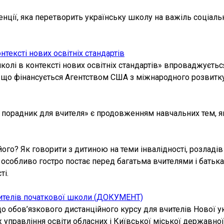
нції, яка перетворить українську школу на важіль соціально
тексті нових освітніх стандартів
колі в контексті нових освітніх стандартів» впроваджуєт
що фінансується Агентством США з міжнародного розвитку (
порадник для вчителя» є продовженням навчальних тем, як
 його? Як говорити з дитиною на теми інвалідності, розладі
особливо гостро постає перед багатьма вчителями і батькам
ті.
чителів початкової школи (ДОКУМЕНТ)
до обов’язкового дистанційного курсу для вчителів Нової у
ж управління освіти обласних і Київської міської державної