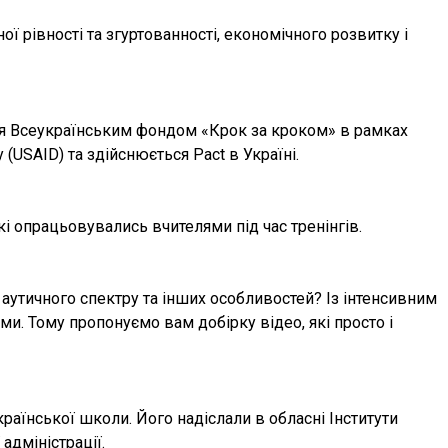
ї рівності та згуртованності, економічного розвитку і
ься Всеукраїнським фондом «Крок за кроком» в рамках
USAID) та здійснюється Pact в Україні.
і опрацьовувались вчителями під час тренінгів.
в аутичного спектру та інших особливостей? Із інтенсивним
и. Тому пропонуємо вам добірку відео, які просто і
країнської школи. Його надіслали в обласні Інститути
 адміністрації.