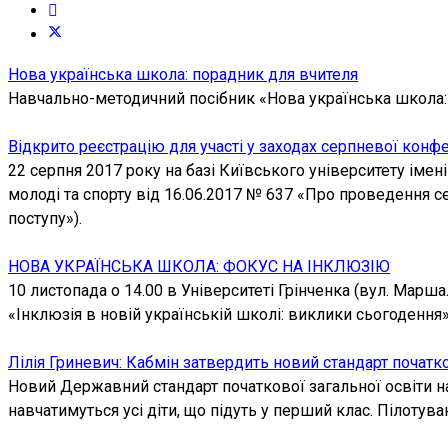
Нова українська школа: порадник для вчителя
Навчально-методичний посібник «Нова українська школа: 
Відкрито реєстрацію для участі у заходах серпневої конф
22 серпня 2017 року на базі Київського університету імен
молоді та спорту від 16.06.2017 № 637 «Про проведення с
поступу»).
НОВА УКРАЇНСЬКА ШКОЛА: ФОКУС НА ІНКЛЮЗІЮ
10 листопада о 14.00 в Університеті Грінченка (вул. Марша
«Інклюзія в новій українській школі: виклики сьогоде
Лілія Гриневич: Кабмін затвердить новий стандарт почат
Новий Державний стандарт початкової загальної освіти на
навчатимуться усі діти, що підуть у перший клас. Пілотув