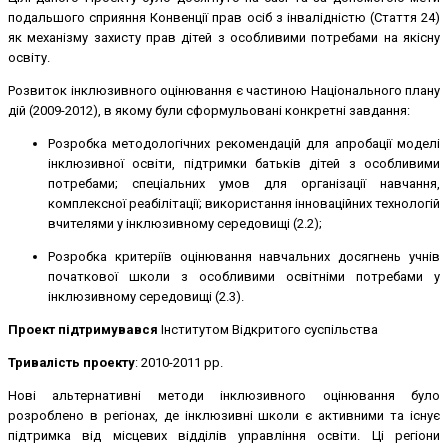
подальшого сприяння Конвенції прав осіб з інвалідністю (Стаття 24)
як механізму захисту прав дітей з особливими потребами на якісну
освіту.
Розвиток інклюзивного оцінювання є частиною Національного плану
дій (2009-2012), в якому були сформульовані конкретні завдання:
Розробка методологічних рекомендацій для апробації моделі
інклюзивної освіти, підтримки батьків дітей з особливими
потребами; спеціальних умов для організації навчання,
комплексної реабілітації; використання інноваційних технологій
вчителями у інклюзивному середовищі (2.2);
Розробка критеріїв оцінювання навчальних досягнень учнів
початкової школи з особливими освітніми потребами у
інклюзивному середовищі (2.3).
Проект підтримувався
Інститутом Відкритого суспільства
Тривалість проекту
: 2010-2011 рр.
Нові альтернативні методи інклюзивного оцінювання було
розроблено в регіонах, де інклюзивні школи є активними та існує
підтримка від місцевих відділів управління освіти. Ці регіони