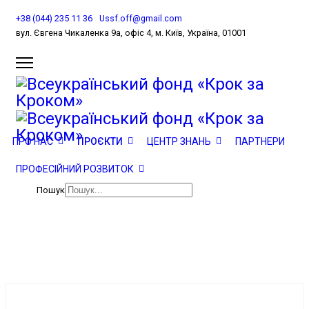
+38 (044) 235 11 36
Ussf.off@gmail.com
вул. Євгена Чикаленка 9а, офіс 4, м. Київ, Україна, 01001
Проєкти
ПРО НАС
ПРОЄКТИ
ЦЕНТР ЗНАНЬ
ПАРТНЕРИ
ПРОФЕСІЙНИЙ РОЗВИТОК
Новини
Пошук
Проєкти
Інклюзивне оцінювання: розвиток альтернативних моделей та
здійснення впливу на політику
аїна, 01001